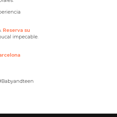
rales.
periencia
a.
Reserva su
bucal impecable.
Barcelona
 #Babyandteen