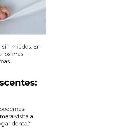
 sin miedos. En
e los más
mas.
scentes:
, podemos
era visita al
ogar dental"