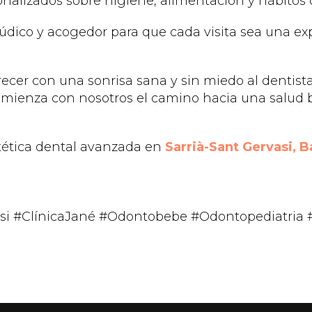
nalizados sobre higiene, alimentación y hábitos o
údico y acogedor para que cada visita sea una ex
recer con una sonrisa sana y sin miedo al dentist
mienza con nosotros el camino hacia una salud 
stética dental avanzada en
Sarrià-Sant Gervasi, 
asi #ClínicaJané #Odontobebe #Odontopediatria