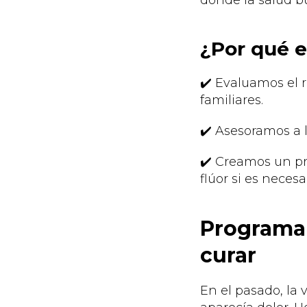
donde la salud bu
¿Por qué e
✔️ Evaluamos el 
familiares.
✔️ Asesoramos a l
✔️ Creamos un pr
flúor si es necesa
Programa 
curar
En el pasado, la 