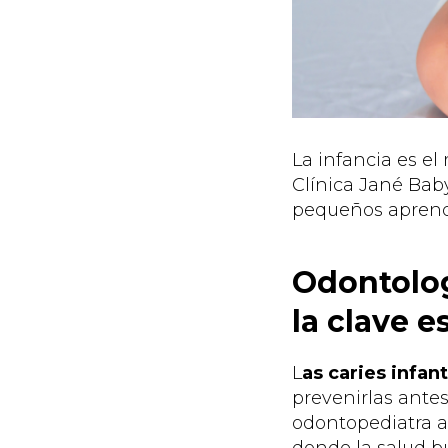
La infancia es e
Clínica Jané Ba
pequeños aprende
Odontolog
la clave e
L
as caries infan
prevenirlas ante
odontopediatra a