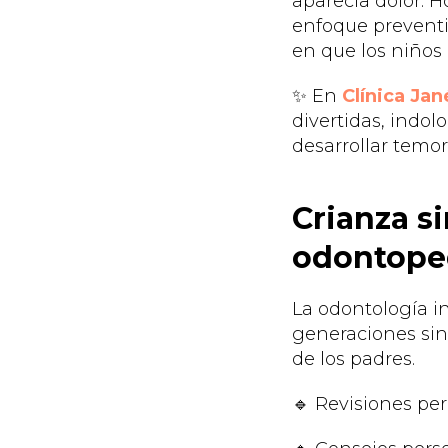
aparecía dolor. 
enfoque preventi
en que los niños 
✨ En
Clínica Ja
divertidas, indo
desarrollar temor
Crianza si
odontoped
La odontología i
generaciones sin
de los padres.
🔹 Revisiones pe