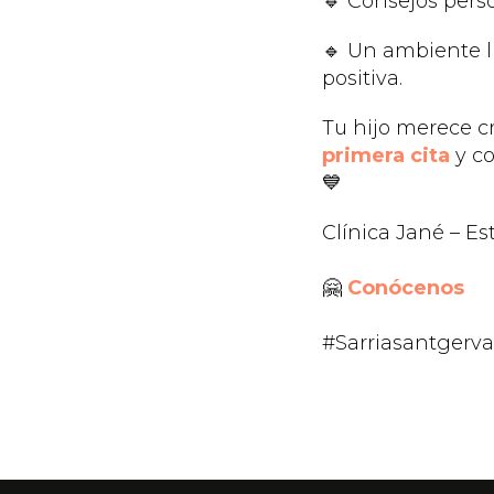
🔹 Consejos perso
🔹 Un ambiente l
positiva.
Tu hijo merece c
primera cita
y co
💙
Clínica Jané – E
🤗
Conócenos
#Sarriasantgerv