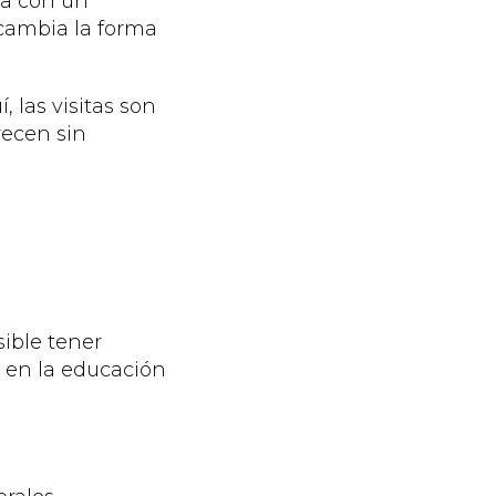
da con un
 cambia la forma
, las visitas son
recen sin
ible tener
y en la educación