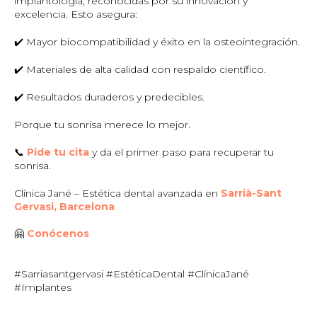
implantología, reconocidas por su innovación y
excelencia. Esto asegura:
✔️ Mayor biocompatibilidad y éxito en la osteointegración.
✔️ Materiales de alta calidad con respaldo científico.
✔️ Resultados duraderos y predecibles.
Porque tu sonrisa merece lo mejor.
📞
Pide tu cita
y da el primer paso para recuperar tu
sonrisa.
Clínica Jané – Estética dental avanzada en
Sarrià-Sant
Gervasi, Barcelona
🤗
Conócenos
#Sarriasantgervasi #EstéticaDental #ClínicaJané
#Implantes